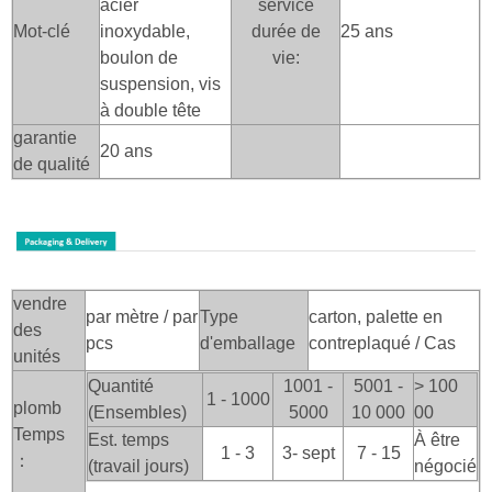
acier
service
Mot-clé
inoxydable,
durée de
25 ans
boulon de
vie:
suspension, vis
à double tête
garantie
20 ans
de qualité
vendre
par mètre / par
Type
carton, palette en
des
pcs
d'emballage
contreplaqué / Cas
unités
Quantité
1001 -
5001 -
> 100
1 - 1000
plomb
(Ensembles)
5000
10 000
00
Temps
Est. temps
À être
1 - 3
3- sept
7 - 15
：
(travail jours)
négocié