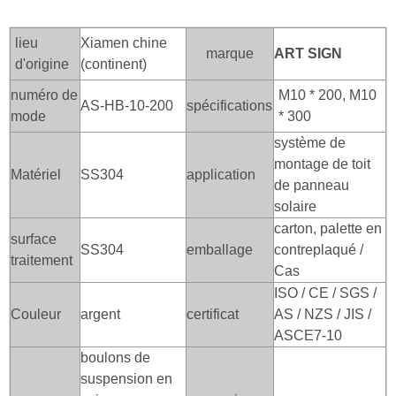
lieu
Xiamen chine
marque
ART SIGN
d'origine
(continent)
numéro de
M10 * 200, M10
AS-HB-10-200
spécifications
mode
* 300
système de
montage de toit
Matériel
SS304
application
de panneau
solaire
carton, palette en
surface
SS304
emballage
contreplaqué /
traitement
Cas
ISO / CE / SGS /
Couleur
argent
certificat
AS / NZS / JIS /
ASCE7-10
boulons de
suspension en