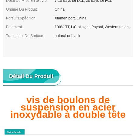
Délai De Mise En Œuvre:
7-15 days for LCL, 20 days for FCL
Origine Du Produit:
China
Port D\'expédition:
Xiamen port, China
Paiement:
100% TT, L/C at sight, Paypal, Western union,
Traitement De Surface:
natural or black
Détail Du Produit
vis de boulons de
suspension en acier
inoxydable à double tête