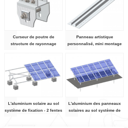
Curseur de poutre de
Panneau artistique
structure de rayonnage
personnalisé, mini montage
photovoltaïque de montage
solaire sans rail AU rail 01 #
au sol solaire en aluminium
L'aluminium solaire au sol
L'aluminium des panneaux
système de fixation - 2 fentes
solaires au sol système de
U faisceau
montage Rectangle de
faisceau