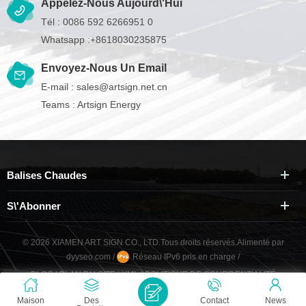
Appelez-Nous Aujourd\'hui
Tél :
0086 592 6266951 0
Whatsapp :
+8618030235875
Envoyez-Nous Un Email
E-mail :
sales@artsign.net.cn
Teams :
Artsign Energy
Balises Chaudes
S\'abonner
© 2026 XIAMEN ART SIGN CO., LTD.Tous droits réservés.
Alimenté par
dyyseo.com
/
Réseau IPv6 pris en charge
/
BLOG
|
PLAN DU SITE
|
XML
|
POLITIQUE DE CONFIDENTIALITÉ
Maison
Des
Contact
News