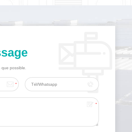
sage
 que possible.