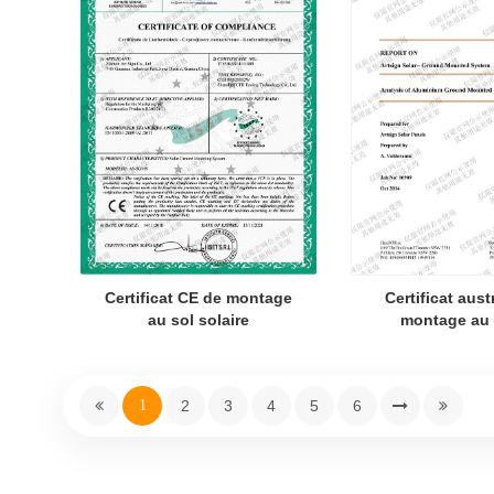
Certificat CE de montage
Certificat aust
au sol solaire
montage au 
alumini
1
2
3
4
5
6