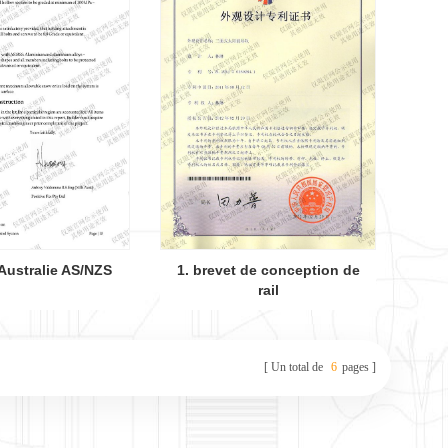
 Australie AS/NZS
1. brevet de conception de
rail
Un total de
6
pages