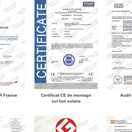
R France
Certificat CE de montage
Audit
sur toit solaire