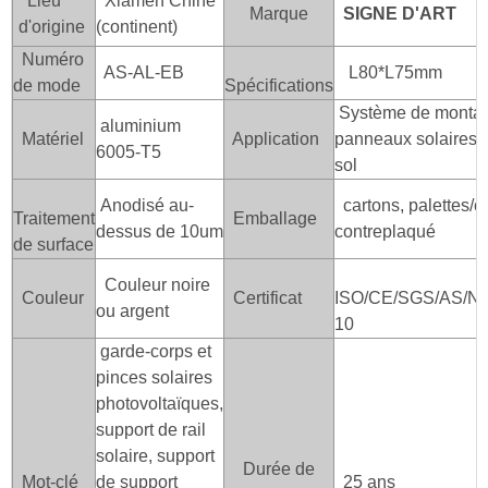
Lieu
Xiamen Chine
Marque
SIGNE D'ART
d'origine
(continent)
Numéro
AS-AL-EB
L80*L75mm
de mode
Spécifications
Système de monta
aluminium
Matériel
Application
panneaux solaires su
6005-T5
sol
Anodisé au-
cartons, palettes/c
Traitement
Emballage
dessus de 10um
contreplaqué
de surface
Couleur noire
Couleur
Certificat
ISO/CE/SGS/AS/NZ
ou argent
10
garde-corps et
pinces solaires
photovoltaïques,
support de rail
solaire, support
Durée de
Mot-clé
de support
25 ans