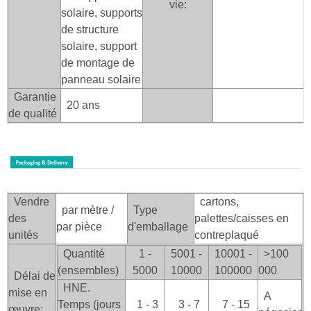
vie:
solaire, supports
de structure
solaire, support
de montage de
panneau solaire
Garantie
20 ans
de qualité
Vendre
cartons,
par mètre /
Type
des
palettes/caisses en
par pièce
d'emballage
unités
contreplaqué
Quantité
1 -
5001 -
10001 -
>100
(ensembles)
5000
10000
100000
000
Délai de
HNE.
mise en
A
Temps (jours
1 - 3
3 - 7
7 - 15
œuvre: