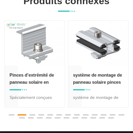
Produits connexes
Pinces d'extrémité de
système de montage de
panneau solaire en
panneau solaire pinces
aluminium anodisé
de module sans cadre
Spécialement conçues
système de montage de
pour une installation aux
panneau solaire pinces de
extrémités des panneaux
module sans cadre pour
solaires, ces pinces offrent
panneaux sans cadre.
un soutien supplémentaire
adapté à une épaisseur de
et empêchent le panneau
3 à 8 mm.