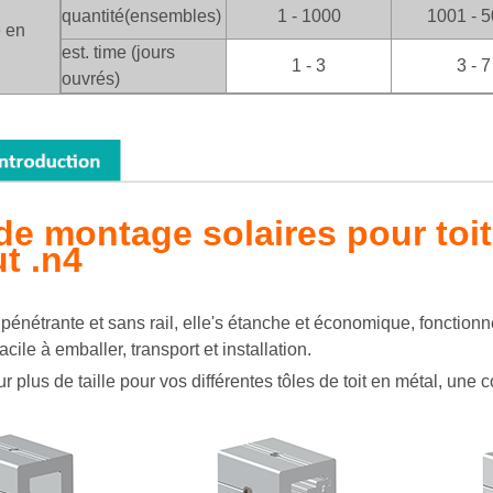
quantité(ensembles)
1 - 1000
1001 - 
e en
est. time (jours
1 - 3
3 - 7
ouvrés)
 de montage solaires pour toit
t .n4
 pénétrante et sans rail, elle's étanche et économique, fonctio
facile à emballer, transport et installation.
ur plus de taille pour vos différentes tôles de toit en métal, un