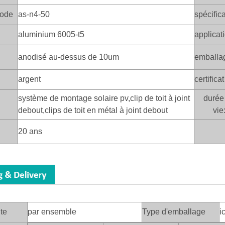
mode
as-n4-50
spécific
aluminium 6005-t5
applicat
anodisé au-dessus de 10um
emballa
argent
certificat
système de montage solaire pv,clip de toit à joint
durée
debout,clips de toit en métal à joint debout
vie
20 ans
te
par ensemble
Type d'emballage
i