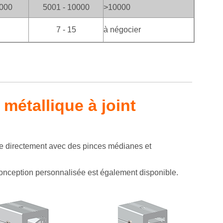
5000
5001 - 10000
>100
00
7 - 15
à négocier
 métallique à joint
nne directement avec des pinces médianes et
e conception personnalisée est également disponible.