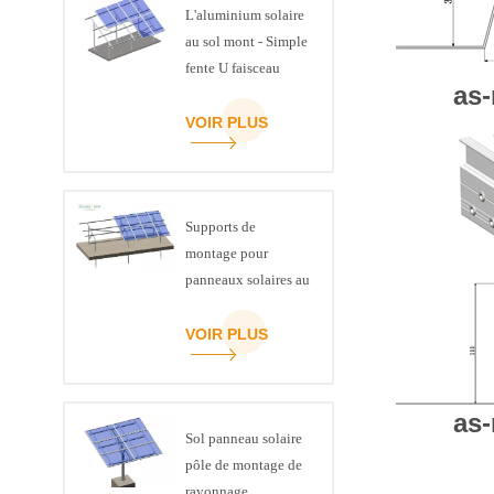
L'aluminium solaire
au sol mont - Simple
fente U faisceau
as-
VOIR PLUS
Supports de
montage pour
panneaux solaires au
sol en acier, canal C
ART SIGN
VOIR PLUS
as-
Sol panneau solaire
pôle de montage de
rayonnage