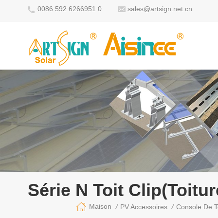
0086 592 6266951 0
sales@artsign.net.cn
Série N Toit Clip(toitu
/
/
Maison
PV Accessoires
Console De T