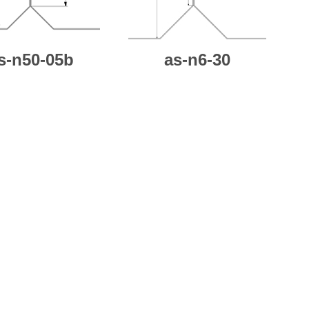
s-n50-05b
as-n6-30