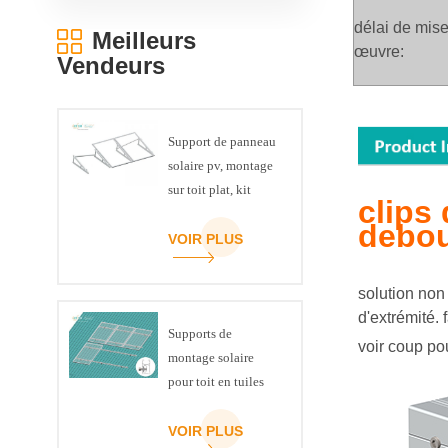
délai de mis
Meilleurs
œuvre:
Vendeurs
Support de panneau
solaire pv, montage
sur toit plat, kit
clips
triangulaire de
debou
poutre en U
VOIR PLUS
solution non
d'extrémité. 
Supports de
voir coup po
montage solaire
pour toit en tuiles
inclinées
VOIR PLUS