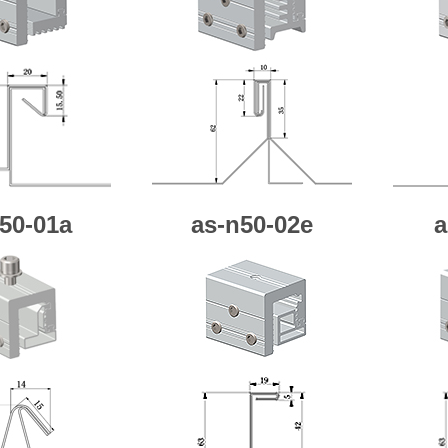
50-01a
as-n50-02e
a