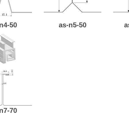
n4-50
as-n5-50
a
n7-70