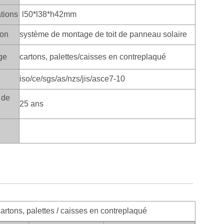
ations
l50*l38*h42mm
ion
système de montage de toit de panneau solaire
ge
cartons, palettes/caisses en contreplaqué
iso/ce/sgs/as/nzs/jis/asce7-10
 de
25 ans
:
cartons, palettes / caisses en contreplaqué