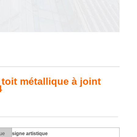
oit métallique à joint
4
ue
signe artistique