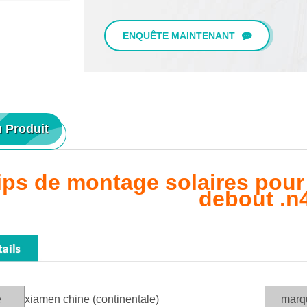
ENQUÊTE MAINTENANT
u Produit
ips de montage solaires pour t
debout .n
e
xiamen chine (continentale)
marq