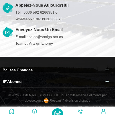
Appelez-Nous Aujourd\'hui
Tél :
0086 592 6266951 0
Whatsapp :
+8618030235875
Envoyez-Nous Un Email
E-mail :
sales@artsign.net.cn
Teams :
Artsign Energy
Balises Chaudes
S\'abonner
© 2026 XIAMEN ART SIGN CO., LTD.Tous droits réservés.
Alimenté par
dyyseo.com
/
Réseau IPv6 pris en charge
/
BLOG
|
PLAN DU SITE
|
XML
|
POLITIQUE DE CONFIDENTIALITÉ