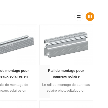
 de montage pour
Rail de montage pour
eaux solaires en
panneau solaire
minium AS-R-22
photovoltaïque en aluminium
ails de montage de
Le rail de montage de panneau
AS-R-23
eaux solaires en
solaire photovoltaïque en
m AS-R-22 conviennent
aluminium AS-R-23 convient au
e sur le toit et au sol
système de montage au sol de
nneaux solaires, sa
panneau solaire.