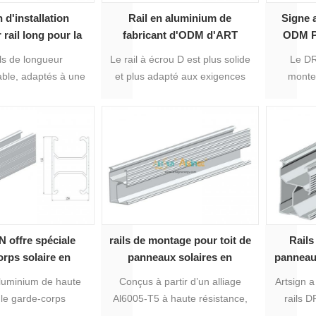
 d'installation
Rail en aluminium de
Signe a
 rail long pour la
fabricant d'ODM d'ART
ODM Pr
de panneaux
SIGN pour les panneaux
Rails 
ls de longueur
Le rail à écrou D est plus solide
Le DR
ïques en toiture |
solaires
able, adaptés à une
et plus adapté aux exigences
monter
rt Sign
n sur une variété de
strictes en matière de charge
panneau
laires commerciales
de vent et de neige.
mm, offra
ndustrielles.
 offre spéciale
rails de montage pour toit de
Rails
orps solaire en
panneaux solaires en
panneaux
m durable pour
aluminium rail D 04#
aluminium de haute
Conçus à partir d’un alliage
Artsign 
t de panneau
, le garde-corps
Al6005-T5 à haute résistance,
rails 
ïque installé avec
ces rails de montage pour
besoins d