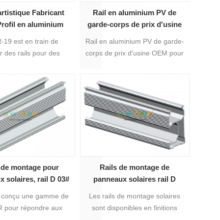
rtistique Fabricant
Rail en aluminium PV de
ofil en aluminium
garde-corps de prix d'usine
de montage solaire
OEM pour panneau solaire
-19 est en train de
Rail en aluminium PV de garde-
 des rails pour des
corps de prix d'usine OEM pour
x solaires de 30 à 35
panneau solaire qui est le plus
nt une installation plus
approprié pour le montage sur
facile.
le toit de panneaux solaires tout
en ayant différentes tailles de
profil en option, différentes
tailles de rail en aluminium
conviennent à différentes
demandes de résistance.
 de montage pour
Rails de montage de
 solaires, rail D 03#
panneaux solaires rail D
01B#
a conçu une gamme de
Les rails de montage solaires
DR pour répondre aux
sont disponibles en finitions
e différents clients. Le
usinées et anodisées.