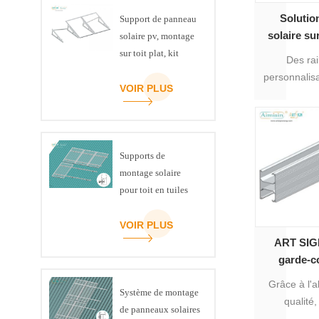
Solution
Support de panneau
solaire sur
solaire pv, montage
pose 
sur toit plat, kit
Des rai
photovolta
triangulaire de
personnalis
A
poutre en U
VOIR PLUS
installatio
toitures so
et i
Supports de
montage solaire
pour toit en tuiles
inclinées
VOIR PLUS
ART SIGN
garde-c
aluminiu
Grâce à l'
Système de montage
suppor
qualité
de panneaux solaires
photovolta