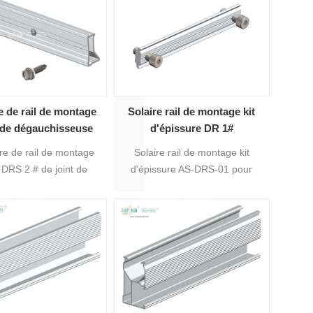
r peut être adaptée à
rentes exigences, le
ment de surface est
anodisé.
e de rail de montage
Solaire rail de montage kit
e de dégauchisseuse
d'épissure DR 1#
eau photovoltaïque
re de rail de montage
Solaire rail de montage kit
inium anodisé DRS 2
e DRS 2 # de joint de
d'épissure AS-DRS-01 pour
#
u photovoltaïque en
connecter les rails AS-DR-
nium anodisé sert à
01A,COMME-DR-01B,COMME-
r les rails AS-DR-01A,
DR-03
1B, AS-DR-03, AS-DR-
Il est facile à installer
 rivet et renforcé par
vis autoperceuses.