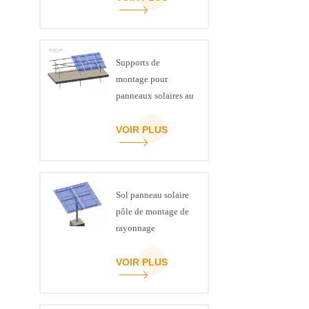
convienne
demandes
Supports de
montage pour
panneaux solaires au
sol en acier, canal C
ART SIGN
VOIR PLUS
Sol panneau solaire
pôle de montage de
rayonnage
VOIR PLUS