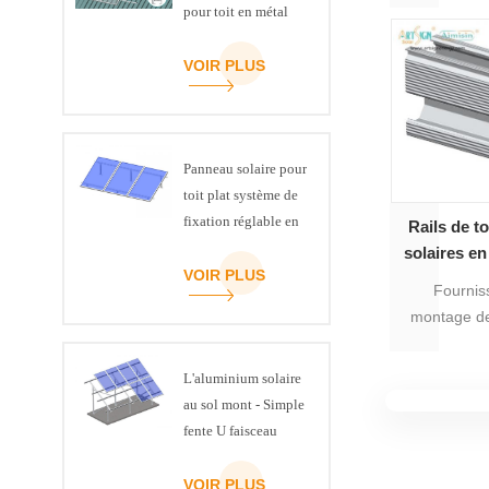
pour toit en métal
d'autres ac
peut très 
VOIR PLUS
panneaux
montage sur 
plus soli
Panneau solaire pour
toit plat système de
fixation réglable en
Rails de t
inclinaison kit
solaires e
VOIR PLUS
Fourniss
montage de
photovoltaïq
mieux au mon
L'aluminium solaire
panneaux 
au sol mont - Simple
proposant di
fente U faisceau
profil en 
tailles de
VOIR PLUS