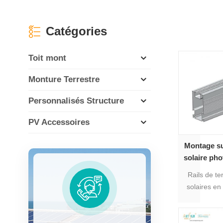
Catégories
Toit mont
Monture Terrestre
Personnalisés Structure
PV Accessoires
Montage su
solaire pho
en a
Rails de t
solaires e
06 qui conv
montage a
solaire