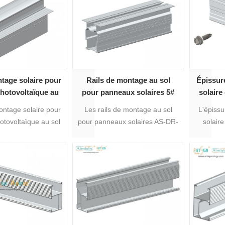
tailles de profil en
différentes tailles de profil en
longueu
rentes tailles de rail
option, différentes tailles de rail
diffé
ium conviennent à
en aluminium conviennent à
traite
tes demandes de
différentes demandes de
sistance.
résistance.
ntage solaire pour
Rails de montage au sol
Épissur
hotovoltaïque au
pour panneaux solaires 5#
solair
uminium AS-R-35B
de pann
ontage solaire pour
Les rails de montage au sol
L'épissu
en alum
tovoltaïque au sol
pour panneaux solaires AS-DR-
solair
inium AS-R-35B
05 sont les plus adaptés au
pannea
t au système de
montage au sol de panneaux
alumi
u sol de panneaux
solaires tout en ayant
connecte
solaires.
différentes tailles de profil en
AS-DR-0
option, différentes tailles de rail
04 ect. 
en aluminium conviennent à
avec un
différentes demandes de
des 
résistance.