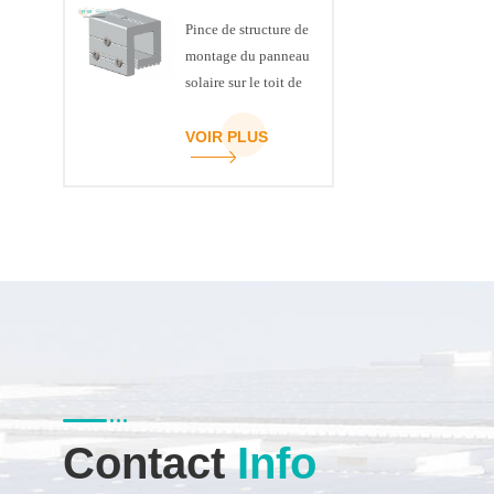
Pince de structure de
montage du panneau
solaire sur le toit de
la couture debout
VOIR PLUS
Contact
Info