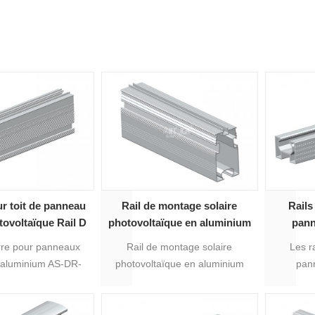
r toit de panneau
Rail de montage solaire
Rails
tovoltaïque Rail D
photovoltaïque en aluminium
pann
luminium 6#
AS-R-19
alu
erre pour panneaux
Rail de montage solaire
Les r
n aluminium AS-DR-
photovoltaïque en aluminium
pann
iennent le mieux au
AS-R-19 qui convient le mieux
aluminiu
u sol de panneaux
au montage au sol de
au montag
s tout en ayant
panneaux solaires tout en ayant
de pa