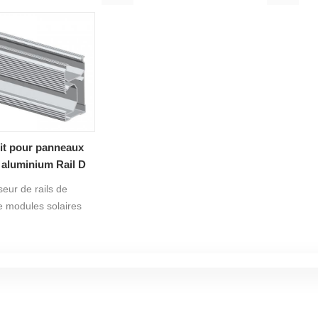
cessoires solaires
panneaux solaires sur toiture
modèle D
bien supporter les
offrent une durabilité supérieure
charge
, ce qui rend le
et une excellente résistance à
moyenn
rail photovoltaïque
la corrosion. Leur conception
installa
de et plus stable.
assistée par outils garantit une
installation rapide, offrant un
support structurel fiable pour
des performances à long terme
oit pour panneaux
des installati3
n aluminium Rail D
01A#
eur de rails de
 modules solaires
ues qui convient le
tage sur le toit de
solaires tout en
fférentes tailles de
option, différentes
 rail en aluminium