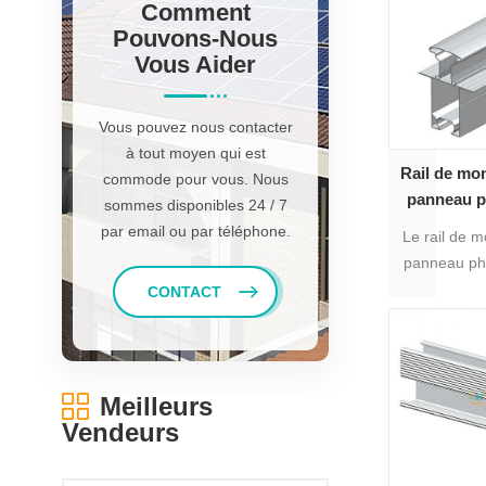
Comment
différentes 
Pouvons-Nous
option, diffé
Vous Aider
en alumin
différen
Vous pouvez nous contacter
ré
à tout moyen qui est
Rail de mo
commode pour vous. Nous
panneau p
sommes disponibles 24 / 7
sol en al
par email ou par téléphone.
Le rail de m
panneau pho
en alum
CONTACT
convien
montage a
Meilleurs
Vendeurs