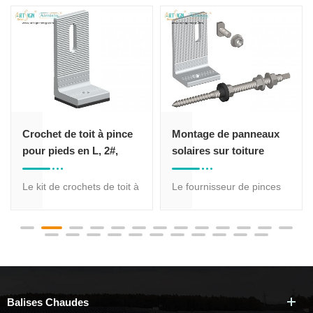
pince
Montage de panneaux
Kit de fixation pour
#,
solaires sur toiture
panneaux solaires s
aires,
métallique AS-RH-02W
toiture, crochet de
structure 105#
 toit à
Le fournisseur de pinces
Pied solaire en L en
de montage de modules
aluminium avec patin
 les
solaires photovoltaïques
EPDM et plusieurs opt
ulée
fournit des crochets de toit
de vis.
tion
solaires en aluminium qui
er le
conviennent le mieux au
e
montage sur le toit des
Balises Chaudes
panneaux solaires tout en