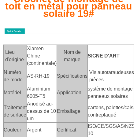
toit en métal pour panneau
solaire 19#
Xiamen
Lieu
Nom de
Chine
SIGNE D'ART
d'origine
marque
(continentale)
Numéro
Vis autotaraudeuses 
AS-RH-19
Spécifications
de mode
pièces
Aluminium
système de montage de
Matériel
Application
6005-T5
panneaux solaires
Anodisé au-
Traitement
cartons, palettes/caiss
dessus de 10
Emballage
de surface
contreplaqué
um
ISO/CE/SGS/AS/NZS/
Couleur
Argent
Certificat
10