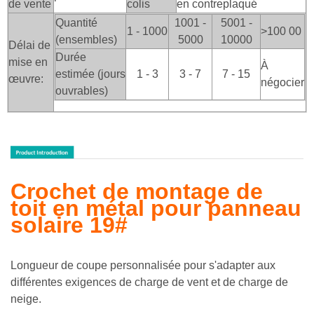
de vente
colis
en contreplaqué
Quantité
1001 -
5001 -
1 - 1000
>100
00
(ensembles)
5000
10000
Délai de
Durée
mise en
À
estimée (jours
1 - 3
3 - 7
7 - 15
œuvre:
négocier
ouvrables)
Crochet de montage de
toit en métal pour panneau
solaire 19#
Longueur de coupe personnalisée pour s'adapter aux
différentes exigences de charge de vent et de charge de
neige.