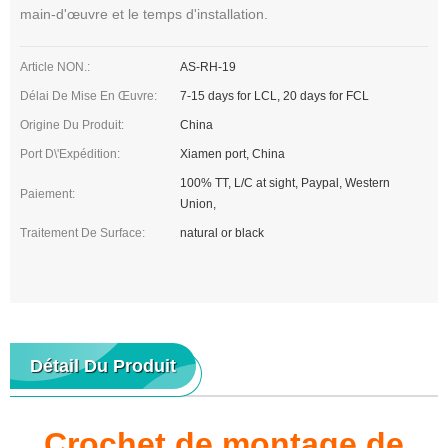
main-d'œuvre et le temps d'installation.
Article NON.:
AS-RH-19
Délai De Mise En Œuvre:
7-15 days for LCL, 20 days for FCL
Origine Du Produit:
China
Port D\'expédition:
Xiamen port, China
100% TT, L/C at sight, Paypal, Western
Paiement:
Union,
Traitement De Surface:
natural or black
Détail Du Produit
Crochet de montage de