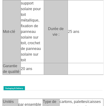
support
solaire pour
toit
métallique,
fixation de
Durée de
Mot-clé
panneau
25 ans
vie :
solaire sur
toit, crochet
de panneau
solaire sur
toit
Garantie
20 ans
de qualité
Unités
Type de
cartons, palettes/caisses
par ensemble