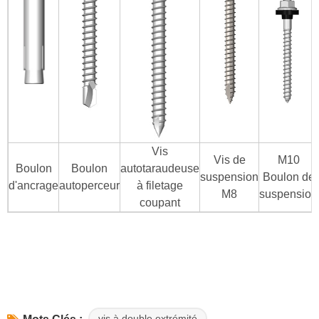
Vis
Vis de
M10
Boulon
Boulon
autotaraudeuse
suspension
Boulon de
d'ancrage
autoperceur
à filetage
M8
suspension
coupant
vis à double extrémité