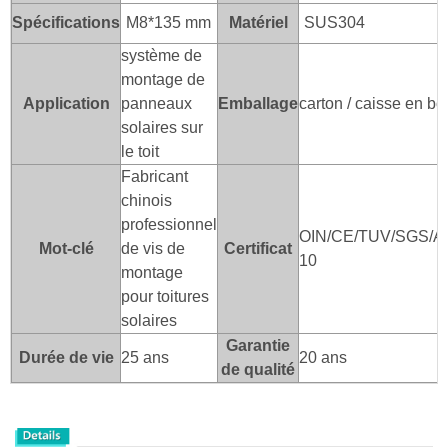
Spécifications
M8*135 mm
Matériel
SUS304
système de
montage de
Application
panneaux
Emballage
carton / caisse en bo
solaires sur
le toit
Fabricant
chinois
professionnel
OIN/CE/TUV/SGS/A
Mot-clé
de vis de
Certificat
10
montage
pour toitures
solaires
Garantie
Durée de vie
25 ans
20 ans
de qualité