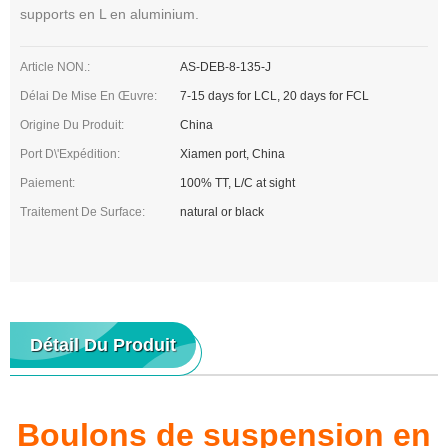
supports en L en aluminium.
Article NON.:
AS-DEB-8-135-J
Délai De Mise En Œuvre:
7-15 days for LCL, 20 days for FCL
Origine Du Produit:
China
Port D\'expédition:
Xiamen port, China
Paiement:
100% TT, L/C at sight
Traitement De Surface:
natural or black
Détail Du Produit
Boulons de suspension en