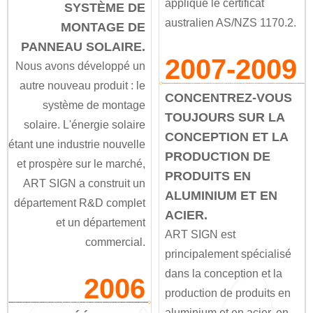
appliqué le certificat
SYSTÈME DE
australien AS/NZS 1170.2.
MONTAGE DE
PANNEAU SOLAIRE.
2007-2009
Nous avons développé un
autre nouveau produit : le
CONCENTREZ-VOUS
système de montage
TOUJOURS SUR LA
solaire. L'énergie solaire
CONCEPTION ET LA
étant une industrie nouvelle
PRODUCTION DE
et prospère sur le marché,
PRODUITS EN
ART SIGN a construit un
ALUMINIUM ET EN
département R&D complet
ACIER.
et un département
ART SIGN est
commercial.
principalement spécialisé
dans la conception et la
2006
production de produits en
aluminium et en acier, en