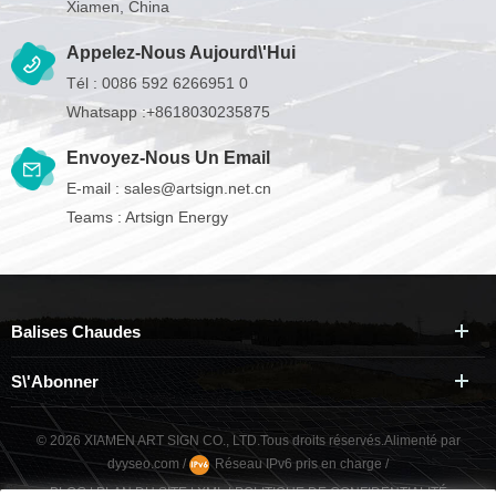
Xiamen, China
Appelez-Nous Aujourd\'hui
Tél :
0086 592 6266951 0
Whatsapp :
+8618030235875
Envoyez-Nous Un Email
E-mail :
sales@artsign.net.cn
Teams :
Artsign Energy
Balises Chaudes
S\'abonner
© 2026 XIAMEN ART SIGN CO., LTD.Tous droits réservés.
Alimenté par
dyyseo.com
/
Réseau IPv6 pris en charge
/
BLOG
|
PLAN DU SITE
|
XML
|
POLITIQUE DE CONFIDENTIALITÉ