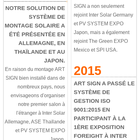
SIGN a non seulement
NOTRE SOLUTION DE
rejoint Inter Solar Germany
SYSTÈME DE
et PV SYSTEM EXPO
MONTAGE SOLAIRE A
Japon, mais a également
ÉTÉ PRÉSENTÉE EN
rejoint The Green EXPO
ALLEMAGNE, EN
Mexico et SPI USA.
THAÏLANDE ET AU
JAPON.
2015
En raison du montage ART
SIGN bien installé dans de
ART SIGN A PASSÉ LE
nombreux pays, nous
SYSTÈME DE
envisageons d'organiser
GESTION ISO
notre premier salon à
9001:2015 EN
l'étranger à Inter Solar
PARTICIPANT À LA
Allemagne, ASE Thaïlande
1ÈRE EXPOSITION
et PV SYSTEM EXPO
FOREIGHT À INTER
Japon.