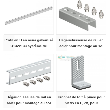
formé à froid - section
photovoltaïque en profil U
C120x60
galvanisé - Section de
chapeau U90x95
Profil en U en acier galvanisé
Dégauchisseuse de rail en
U132x133 système de
acier pour montage au sol
montage au sol de panneau
solaire AS-SRS-C41
solaire de section de
chapeau
Dégauchisseuse de rail en
Crochet de toit à pince pour
acier pour montage au sol
pieds en L, 2#, pour
solaire AS-SRS-C80
panneaux solaires, supports