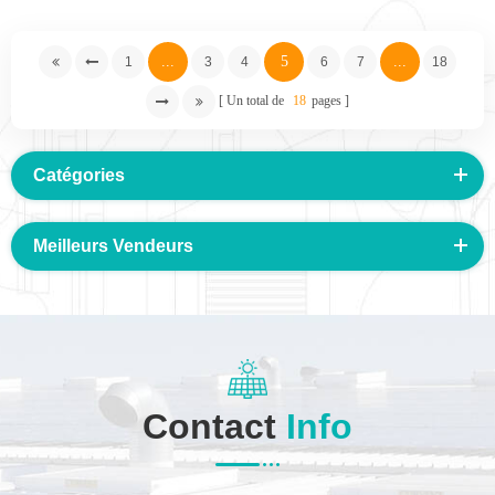
de toit
...
5
...
1
3
4
6
7
18
Un total de
18
pages
Catégories
Meilleurs Vendeurs
Contact
Info