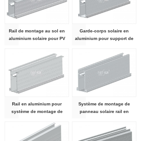
Rail de montage au sol en
Garde-corps solaire en
aluminium solaire pour PV
aluminium pour support de
AS-TR65-02
montage de système de
panneaux solaires AS-TR85-
01
Rail en aluminium pour
Système de montage de
système de montage de
panneau solaire rail en
panneaux solaires
aluminium AS-TR85-03
photovoltaïques AS-TR85-02