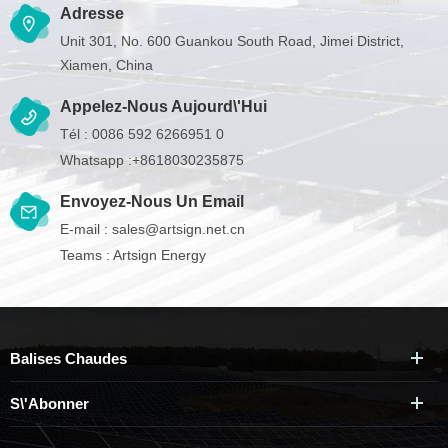
Adresse
Unit 301, No. 600 Guankou South Road, Jimei District,
Xiamen, China
Appelez-Nous Aujourd\'hui
Tél :
0086 592 6266951 0
Whatsapp :
+8618030235875
Envoyez-Nous Un Email
E-mail :
sales@artsign.net.cn
Teams :
Artsign Energy
Balises Chaudes
S\'abonner