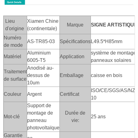
Lieu
Xiamen Chine
Marque
SIGNE ARTISTIQUE
d'origine
(continentale)
Numéro
AS-TR85-03
Spécifications
L49.5*H85mm
de mode
Aluminium
système de montage 
Matériel
Application
6005-T5
panneaux solaires
Anodisé au-
Traitement
dessus de
Emballage
caisse en bois
de surface
10um
ISO/CE/SGS/AS/NZS
Couleur
Argent
Certificat
10
Support de
montage de
Durée de
Mot-clé
25 ans
panneau
vie:
photovoltaïque
Garantie