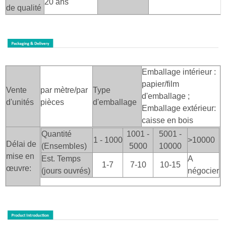
20 ans
de qualité
Emballage intérieur :
papier/film
Vente
par mètre/par
Type
d'emballage ;
d'unités
pièces
d'emballage
Emballage extérieur:
caisse en bois
Quantité
1001 -
5001 -
1 - 1000
>100
00
Délai de
(Ensembles)
5000
10000
mise en
Est. Temps
A
1-7
7-10
10-15
œuvre:
(jours ouvrés)
négocier