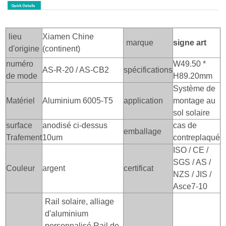
lieu
Xiamen Chine
marque
signe art
d'origine
(continent)
numéro
W49.50 *
AS-R-20 / AS-CB2
spécifications
de mode
H89.20mm
Système de
Matériel
Aluminium 6005-T5
application
montage au
sol solaire
surface
anodisé ci-dessus
cas de
emballage
Trafement
10um
contreplaqué
ISO / CE /
SGS / AS /
Couleur
argent
certificat
NZS / JIS /
Asce7-10
Rail solaire, alliage
d'aluminium
personnalisé Rail de