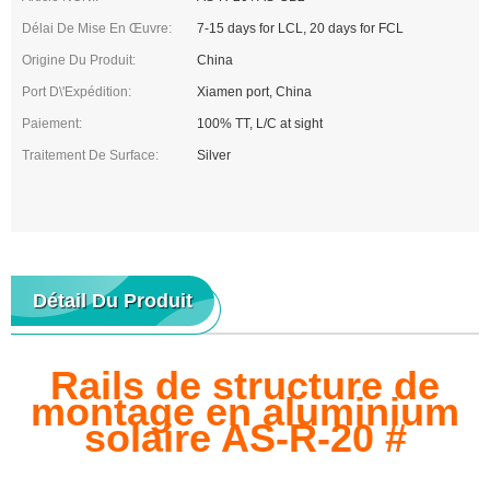
Délai De Mise En Œuvre:
7-15 days for LCL, 20 days for FCL
Origine Du Produit:
China
Port D\'expédition:
Xiamen port, China
Paiement:
100% TT, L/C at sight
Traitement De Surface:
Silver
Détail Du Produit
Rails de structure de
montage en aluminium
solaire AS-R-20 #