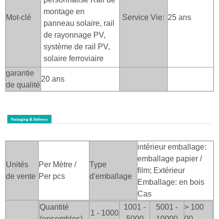
montage en
Mot-clé
Service Vie:
25 ans
panneau solaire, rail
de rayonnage PV,
système de rail PV,
solaire ferroviaire
garantie
20 ans
de qualité
intérieur emballage:
emballage papier /
Unités
Per Mètre /
Type
film; Extérieur
de vente
Per pcs
d'emballage
Emballage: en bois
Cas
Quantité
1001 -
5001 -
> 100
1 - 1000
(ensembles)
5000
10000
00