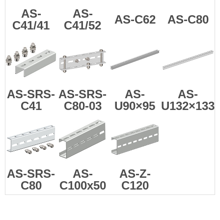
AS-
AS-
AS-C62
AS-C80
C41/41
C41/52
AS-SRS-
AS-SRS-
AS-
AS-
C41
C80-03
U90×95
U132×133
AS-SRS-
AS-
AS-Z-
C80
C100x50
C120