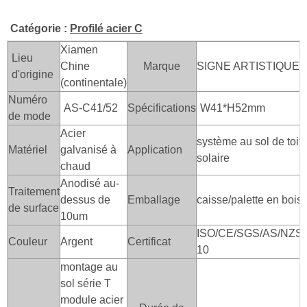
Catégorie :
Profilé acier C
Xiamen
Lieu
Chine
Marque
SIGNE ARTISTIQUE
d'origine
(continentale)
Numéro
AS-C41/52
Spécifications
W41*H52mm
de mode
Acier
système au sol de toi
Matériel
galvanisé à
Application
solaire
chaud
Anodisé au-
Traitement
dessus de
Emballage
caisse/palette en bois
de surface
10um
ISO/CE/SGS/AS/NZS/
Couleur
Argent
Certificat
10
montage au
sol série T
module acier