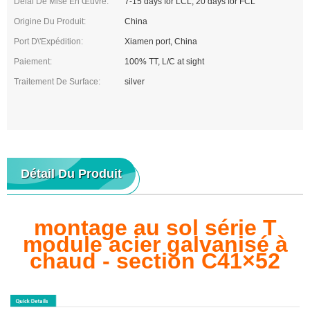
Délai De Mise En Œuvre:
7-15 days for LCL, 20 days for FCL
Origine Du Produit:
China
Port D\'expédition:
Xiamen port, China
Paiement:
100% TT, L/C at sight
Traitement De Surface:
silver
Détail Du Produit
montage au sol série T
module acier galvanisé à
chaud - section C41×52