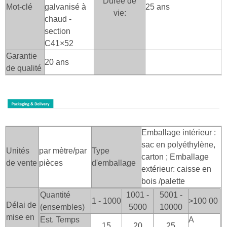
Durée de
Mot-clé
galvanisé à
25 ans
vie:
chaud -
section
C41×52
Garantie
20 ans
de qualité
Emballage intérieur :
sac en polyéthylène,
Unités
par mètre/par
Type
carton ; Emballage
de vente
pièces
d'emballage
extérieur: caisse en
bois
/palette
Quantité
1001 -
5001 -
1 - 1000
>100
00
Délai de
(ensembles)
5000
10000
mise en
Est. Temps
A
15
20
25