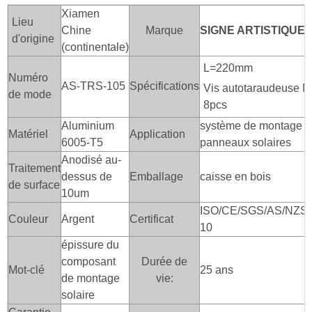
Xiamen
Lieu
Chine
Marque
SIGNE ARTISTIQUE
d'origine
(continentale)
L=220mm
Numéro
AS-TRS-105
Spécifications
Vis autotaraudeuse 
de mode
8pcs
Aluminium
système de montage au
Matériel
Application
6005-T5
panneaux solaires
Anodisé au-
Traitement
dessus de
Emballage
caisse en bois
de surface
10um
ISO/CE/SGS/AS/NZS/
Couleur
Argent
Certificat
10
épissure du
composant
Durée de
Mot-clé
25 ans
de montage
vie:
solaire