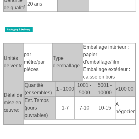
Garantie
20 ans
de qualité
Emballage intérieur :
par
papier
Unités
Type
mètre/par
d'emballage/film ;
de vente
d'emballage
pièces
Emballage extérieur :
caisse en bois
Quantité
1001 -
5001 -
1 - 1000
>100
00
(ensembles)
5000
10000
Délai de
Est. Temps
mise en
A
(jours
1-7
7-10
10-15
œuvre:
négocier
ouvrables)