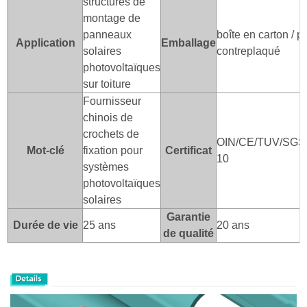
structures de
montage de
panneaux
boîte en carton / p
Application
Emballage
solaires
contreplaqué
photovoltaïques
sur toiture
Fournisseur
chinois de
crochets de
OIN/CE/TUV/SGS
Mot-clé
fixation pour
Certificat
10
systèmes
photovoltaïques
solaires
Garantie
Durée de vie
25 ans
20 ans
de qualité