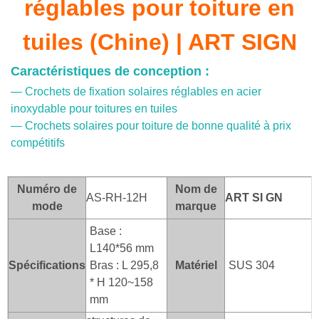
réglables pour toiture en
tuiles (Chine) | ART SIGN
Caractéristiques de conception :
— Crochets de fixation solaires réglables en acier
inoxydable pour toitures en tuiles
— Crochets solaires pour toiture de bonne qualité à prix
compétitifs
Numéro de
Nom de
AS-RH-12H
ART SI
GN
mode
marque
Base :
L140*56 mm
Spécifications
Bras : L 295,8
Matériel
SUS 304
* H 120~158
mm