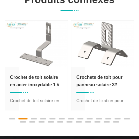
Crochet de toit solaire
Crochets de toit pour
en acier inoxydable 1 #
panneau solaire 3#
Crochet de toit solaire en
Crochet de fixation pour
acier inoxydable 1 # pour
tuile solaire AS-RH-03.
montage solaire sur toit de
Différents modèles de
tuiles, différentes
crochets de toit
conceptions de crochets
disponibles. Crochet en
de toit pour vos options.
acier inoxydable SUS304,