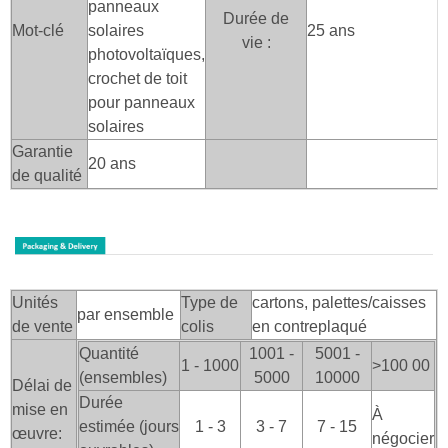
panneaux
Durée de
Mot-clé
solaires
25 ans
vie :
photovoltaïques,
crochet de toit
pour panneaux
solaires
Garantie
20 ans
de qualité
Unités
Type de
cartons, palettes/caisses
par ensemble
de vente
colis
en contreplaqué
Quantité
1001 -
5001 -
1 - 1000
>100
00
(ensembles)
5000
10000
Délai de
Durée
mise en
À
estimée (jours
1 - 3
3 - 7
7 - 15
œuvre:
négocier