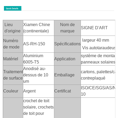
Lieu
Xiamen Chine
Nom de
SIGNE D'ART
d'origine
(continentale)
marque
largeur 40 mm
Numéro
AS-RH-150
Spécifications
de mode
Vis autotaraudeus
Aluminium
système de montage
Matériel
Application
6005-T5
panneaux solaires
Anodisé au-
Traitement
cartons, palettes/ca
dessus de 10
Emballage
de surface
contreplaqué
um
ISO/CE/SGS/AS/NZ
Couleur
Argent
Certificat
10
crochet de toit
solaire, crochets
de toit pour