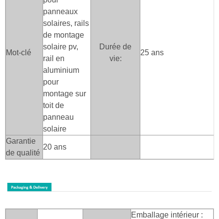
panneaux
solaires, rails
de montage
solaire pv,
Durée de
Mot-clé
25 ans
rail en
vie:
aluminium
pour
montage sur
toit de
panneau
solaire
Garantie
20 ans
de qualité
Emballage intérieur :