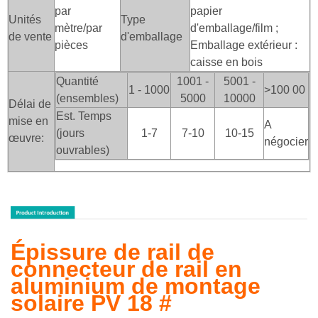
par
papier
Unités
Type
mètre/par
d'emballage/film ;
de vente
d'emballage
pièces
Emballage extérieur :
caisse en bois
Quantité
1001 -
5001 -
1 - 1000
>100
00
(ensembles)
5000
10000
Délai de
Est. Temps
mise en
A
(jours
1-7
7-10
10-15
œuvre:
négocier
ouvrables)
Épissure de rail de
connecteur de rail en
aluminium de montage
solaire PV 18 #