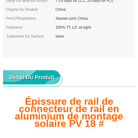
Délai De Mise En Œuvre:
7-15 days for LCL, 20 days for FCL
Origine Du Produit:
China
Port D\'expédition:
Xiamen port, China
Paiement:
100% TT, L/C at sight
Traitement De Surface:
silver
Détail Du Produit
Épissure de rail de
connecteur de rail en
aluminium de montage
solaire PV 18 #