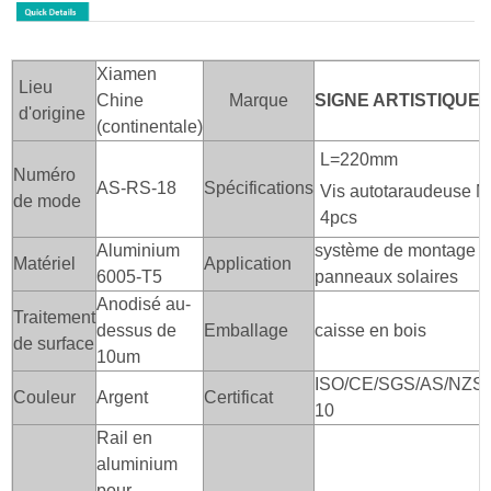
Xiamen
Lieu
Chine
Marque
SIGNE ARTISTIQUE
d'origine
(continentale)
L=220mm
Numéro
AS-RS-18
Spécifications
Vis autotaraudeuse 
de mode
4pcs
Aluminium
système de montage au
Matériel
Application
6005-T5
panneaux solaires
Anodisé au-
Traitement
dessus de
Emballage
caisse en bois
de surface
10um
ISO/CE/SGS/AS/NZS/
Couleur
Argent
Certificat
10
Rail en
aluminium
pour