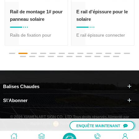
Rail de montage 1# pour
E rail d'épissure pour le
panneau solaire
solaire
Rails de fixation pour
E rail épissure connecter
panneau solaire COMME-
l'art signe rail en
R-01B qui est le plus
aluminium AS-R-
approprié pour panneau
01H,COMME-R-01B
solaire de toit de monture
en a de différentes tailles
de profil pour l'option, les
Balises Chaudes
différentes tailles de rail en
aluminium est adapté à
S\'abonner
différentes force
demande.
© 2026 XIAMEN ART SIGN CO., LTD.Tous droits réservés.
Alimenté par
dyyseo.com
/
Réseau IPv6 pris en charge
/
ENQUÊTE MAINTENANT
BLOG
|
PLAN DU SITE
|
XML
|
POLITIQUE DE CONFIDENTIALITÉ