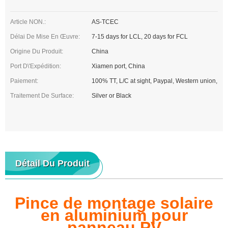
Article NON.:
AS-TCEC
Délai De Mise En Œuvre:
7-15 days for LCL, 20 days for FCL
Origine Du Produit:
China
Port D\'expédition:
Xiamen port, China
Paiement:
100% TT, L/C at sight, Paypal, Western union,
Traitement De Surface:
Silver or Black
Détail Du Produit
Pince de montage solaire
en aluminium pour
panneau PV