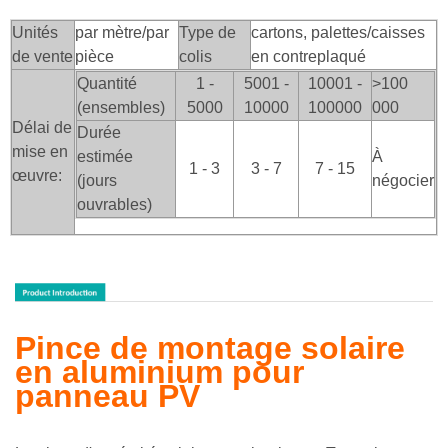
Unités
par mètre/par
Type de
cartons, palettes/caisses
de vente
pièce
colis
en contreplaqué
Quantité
1 -
5001 -
10001 -
>100
(ensembles)
5000
10000
100000
000
Délai de
Durée
mise en
estimée
À
1 - 3
3 - 7
7 - 15
œuvre:
(jours
négocier
ouvrables)
Pince de montage solaire
en aluminium pour
panneau PV