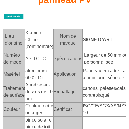
Xiamen
Lieu
Nom de
Chine
SIGNE D'ART
d'origine
marque
(continentale)
Numéro
Largeur de 50 mm ou
AS-TCEC
Spécifications
de mode
personnalisée
aluminium
Panneau encadré, rail
Matériel
Application
6005-T5
aluminium - série de 
Anodisé au-
Traitement
cartons, palettes/caiss
dessus de 10
Emballage
de surface
contreplaqué
um
Couleur noire
ISO/CE/SGS/AS/NZS/
Couleur
Certificat
ou argent
10
pince solaire,
pince de toit