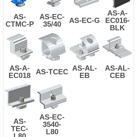
AS-A-
AS-
AS-EC-
AS-EC-G
EC016-
CTMC-P
35/40
BLK
AS-A-
AS-AL-
AS-AL-
AS-TCEC
EC018
EB
CEB
AS-EC-
AS-
3540-
TEC-
L80
L80