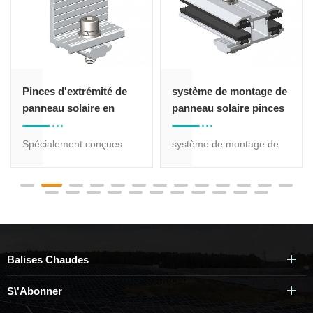
Pinces d'extrémité de
système de montage de
panneau solaire en
panneau solaire pinces
aluminium anodisé
de module sans cadre
Spécialement conçues
système de montage de
pour une installation aux
panneau solaire pinces de
extrémités des panneaux
module sans cadre pour
solaires, ces pinces offrent
panneaux sans cadre.
un soutien supplémentaire
adapté à une épaisseur de
et empêchent le panneau
3 à 8 mm.
de bouger, assurant ainsi
Balises Chaudes
une fixation solide au
système de montage aux
S\'abonner
extrémités.