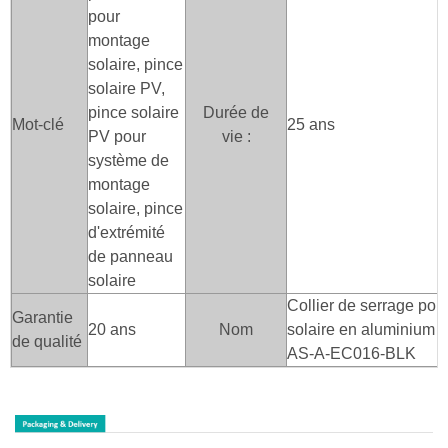
pour
montage
solaire, pince
solaire PV,
pince solaire
Durée de
Mot-clé
25 ans
PV pour
vie :
système de
montage
solaire, pince
d'extrémité
de panneau
solaire
Collier de serrage po
Garantie
20 ans
Nom
solaire en aluminium a
de qualité
AS-A-EC016-BLK