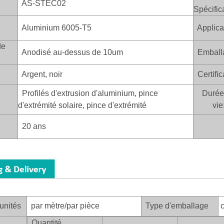
AS-STEC02
Spécific
Aluminium 6005-T5
Applica
de
Anodisé au-dessus de 10um
Emball
Argent, noir
Certific
Profilés d'extrusion d'aluminium, pince
Durée
d'extrémité solaire, pince d'extrémité
vie
20 ans
unités
par mètre/par pièce
Type d'emballage
c
Quantité