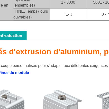
1 - 5000
5001 - 1
se en
(ensembles)
HNE. Temps (jours
1- 3
3 - 
ouvrables)
lés d'extrusion d'aluminium, p
coupe personnalisée pour s'adapter aux différentes exigences 
Pince de module