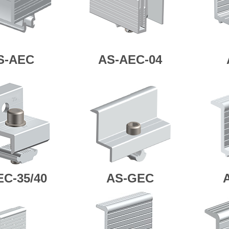
S-AEC
AS-AEC-04
EC-35/40
AS-GEC