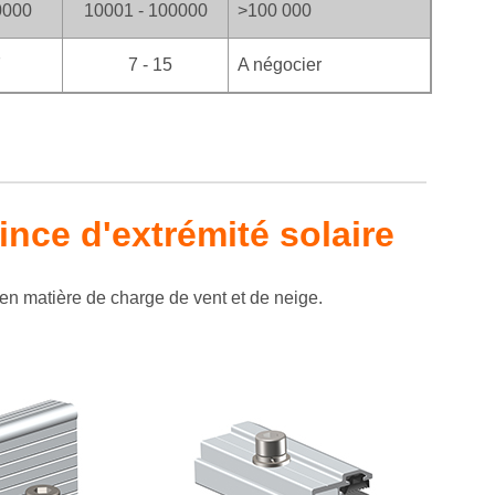
0000
10001 - 100000
>100
000
7
7 - 15
A négocier
ince d'extrémité solaire
en matière de charge de vent et de neige.