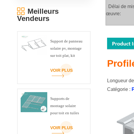
Délai de mi
Meilleurs
œuvre:
Vendeurs
Support de panneau
solaire pv, montage
sur toit plat, kit
Profi
triangulaire de
poutre en U
VOIR PLUS
Longueur de 
Catégorie :
Supports de
montage solaire
pour toit en tuiles
inclinées
VOIR PLUS