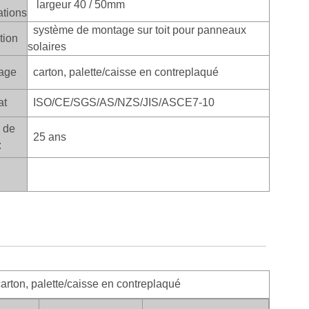
largeur 40 / 50mm
ations
système de montage sur toit pour panneaux
tion
solaires
age
carton, palette/caisse en contreplaqué
at
ISO/CE/SGS/AS/NZS/JIS/ASCE7-10
 de
25 ans
:
arton, palette/caisse en contreplaqué