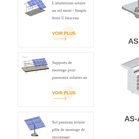
L'aluminium solaire
au sol mont - Simple
fente U faisceau
VOIR PLUS
AS
Supports de
montage pour
panneaux solaires au
sol en acier, canal C
ART SIGN
VOIR PLUS
AS-
Sol panneau solaire
pôle de montage de
rayonnage