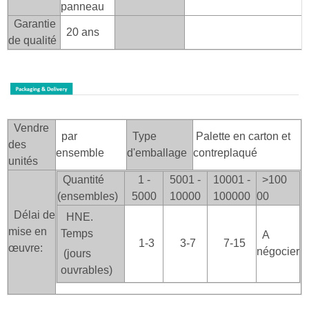
panneau
Garantie
20 ans
de qualité
Vendre
par
Type
Palette en carton et
des
ensemble
d'emballage
contreplaqué
unités
Quantité
1 -
5001 -
10001 -
>100
(ensembles)
5000
10000
100000
00
Délai de
HNE.
mise en
Temps
A
1-3
3-7
7-15
œuvre:
négocier
(jours
ouvrables)