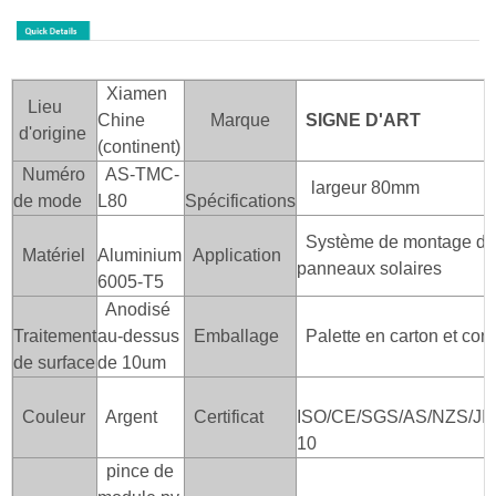
Xiamen
Lieu
Chine
Marque
SIGNE D'ART
d'origine
(continent)
Numéro
AS-TMC-
largeur 80mm
de mode
L80
Spécifications
Système de montage de
Matériel
Aluminium
Application
panneaux solaires
6005-T5
Anodisé
Traitement
au-dessus
Emballage
Palette en carton et con
de surface
de 10um
Couleur
Argent
Certificat
ISO/CE/SGS/AS/NZS/JI
10
pince de