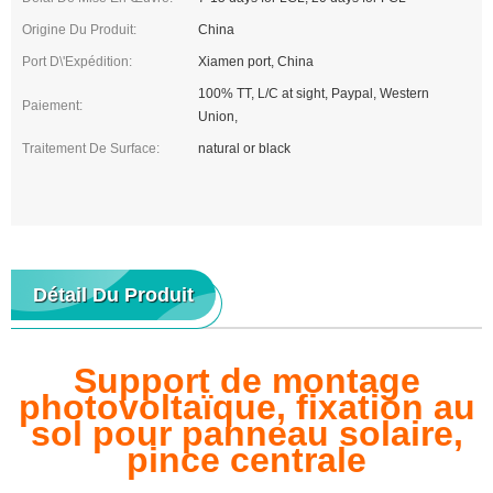
Origine Du Produit:
China
Port D\'expédition:
Xiamen port, China
100% TT, L/C at sight, Paypal, Western
Paiement:
Union,
Traitement De Surface:
natural or black
Détail Du Produit
Support de montage
photovoltaïque, fixation au
sol pour panneau solaire,
pince centrale