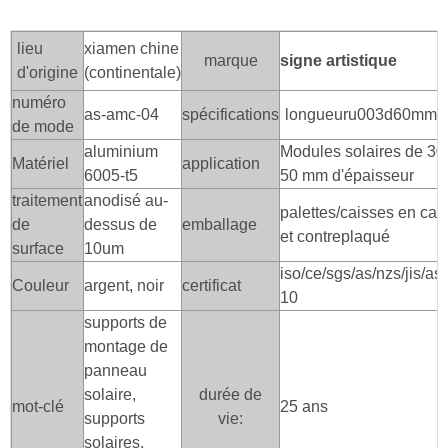
lieu
xiamen chine
marque
signe artistique
d'origine
(continentale)
numéro
as-amc-04
spécifications
longueuru003d60mm
de mode
aluminium
Modules solaires de 30
Matériel
application
6005-t5
50 mm d'épaisseur
traitement
anodisé au-
palettes/caisses en car
de
dessus de
emballage
et contreplaqué
surface
10um
iso/ce/sgs/as/nzs/jis/as
Couleur
argent, noir
certificat
10
supports de
montage de
panneau
solaire,
durée de
mot-clé
25 ans
supports
vie:
solaires,