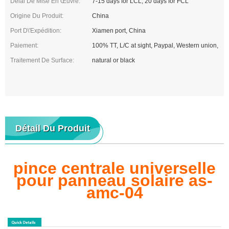
Délai De Mise En Œuvre:
7-15 days for LCL, 20 days for FCL
Origine Du Produit:
China
Port D\'expédition:
Xiamen port, China
Paiement:
100% TT, L/C at sight, Paypal, Western union,
Traitement De Surface:
natural or black
Détail Du Produit
pince centrale universelle
pour panneau solaire as-
amc-04