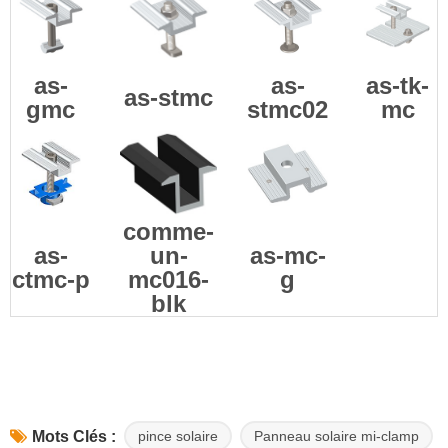
as-
as-
as-tk-
as-stmc
gmc
stmc02
mc
comme-
as-
un-
as-mc-
ctmc-p
mc016-
g
blk
pince solaire
Panneau solaire mi-clamp
Mots Clés :