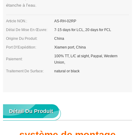
étanche à l'eau.
Article NON.:
AS-RH-02RP
Délai De Mise En Œuvre:
7-15 days for LCL, 20 days for FCL
Origine Du Produit:
China
Port D\'expédition:
Xiamen port, China
100% TT, L/C at sight, Paypal, Western
Paiement:
Union,
Traitement De Surface:
natural or black
Détail Du Produit
système de montage