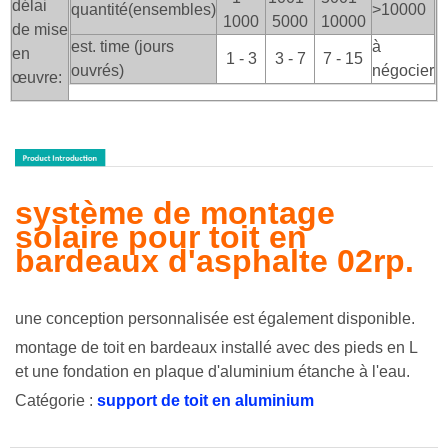
délai
quantité(ensembles)
>100
00
1000
5000
10000
de mise
est. time (jours
à
en
1 - 3
3 - 7
7 - 15
ouvrés)
négocier
œuvre:
système de montage
solaire pour toit en
bardeaux d'asphalte 02rp.
une conception personnalisée est également disponible.
montage de toit en bardeaux installé avec des pieds en L
et une fondation en plaque d'aluminium étanche à l'eau.
Catégorie :
support de toit en aluminium