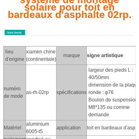
solaire pour toit en
bardeaux d'asphalte 02rp.
lieu
xiamen chine
marque
signe artistique
d'origine
(continentale)
largeur des pieds L :
40/50mm
dimension de la plaqu
numéro
as-rh-02rp
spécifications
ronde : φ76
de mode
Boulon de suspension
M8*135 ou comme
demande
aluminium
Matériel
application
toit en bardeaux d'asph
6005-t5