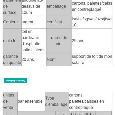
traitement
anodisé au-
cartons, palettes/caisse
de
dessus de
emballage
en contreplaqué
surface
10um
iso/ce/sgs/as/nzs/jis/as
Couleur
argent
certificat
10
toit en
bardeaux
durée de
mot-clé
25 ans
d'asphalte
vie:
solin L pieds
garantie
support de toit de mont
20 ans
Nom
de qualité
solaire
unités
cartons,
Type
de
par ensemble
palettes/caisses en
d'emballage
vente
contreplaqué
1 -
1001 -
5001 -