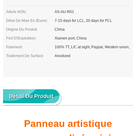
Article NON.:
AS-AU-R01
Délai De Mise En Œuvre:
7-15 days for LCL, 20 days for FCL
Origine Du Produit:
China
Port D\'expédition:
Xiamen port, China
Paiement:
100% TT, L/C at sight, Paypal, Western union,
Traitement De Surface:
Anodized
Détail Du Produit
Panneau artistique