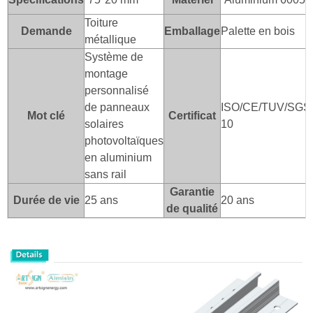
Toiture
Demande
Emballage
Palette en bois
métallique
Système de
montage
personnalisé
de panneaux
ISO/CE/TUV/SGS
Mot clé
Certificat
solaires
10
photovoltaïques
en aluminium
sans rail
Garantie
Durée de vie
25 ans
20 ans
de qualité