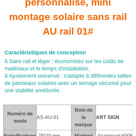
personnalisé, mini
montage solaire sans rail
AU rail 01#
Caractéristiques de conception
â Sans rail et léger : économisez sur les coûts de
matériaux et le temps d'installation.
â Ajustement universel : s'adapte à différentes tailles
de panneaux solaires avec un serrage sécurisé pour
une stabilité améliorée.
Nom de
Numéro de
AS-AU-01
la
ART SI
GN
mode
marque
Spécifications
75*20 mm
Matériel
Aluminium 6005-