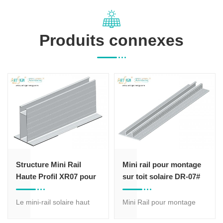
Produits connexes
 Mini Rail
Mini rail pour montage
Art Sign – 
fil XR07 pour
sur toit solaire DR-07#
panneau sol
Solaire
photovoltaïqu
e
en aluminiu
l solaire haut
Mini Rail pour montage
Support solair
ail 07# est idéal
solaire sur toiture
court SR12# 