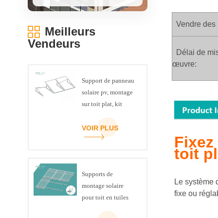
Vendre des 
Meilleurs
Vendeurs
Délai de mi
œuvre:
Support de panneau
solaire pv, montage
sur toit plat, kit
triangulaire de
poutre en U
VOIR PLUS
Fixez
toit p
Supports de
Le système de
montage solaire
fixe ou régl
pour toit en tuiles
inclinées