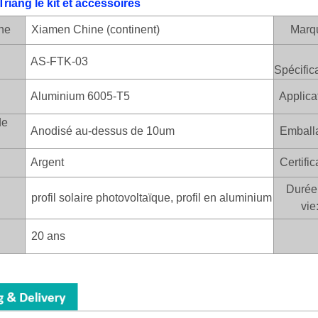
Triang
le kit et accessoires
ine
Xiamen Chine (continent)
Marq
AS-FTK-03
Spécific
Aluminium 6005-T5
Applica
de
Anodisé au-dessus de 10um
Emball
Argent
Certific
Durée
profil solaire photovoltaïque, profil en aluminium
vie
20 ans