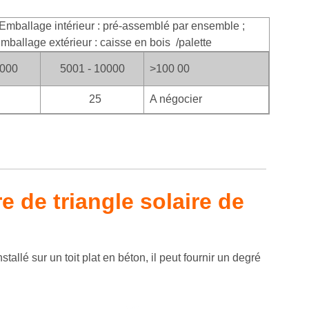
mballage intérieur : pré-assemblé par ensemble ;
mballage extérieur : caisse en bois
/palette
5000
5001 - 10000
>100
00
25
A négocier
e de triangle solaire de
tallé sur un toit plat en béton, il peut fournir un degré