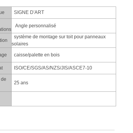
ue
SIGNE D'ART
Angle personnalisé
ations
système de montage sur toit pour panneaux
tion
solaires
age
caisse/palette en bois
at
ISO/CE/SGS/AS/NZS/JIS/ASCE7-10
 de
25 ans
: