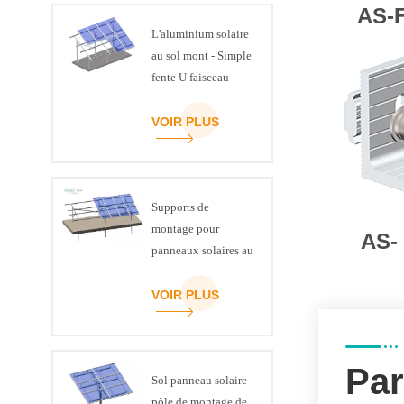
AS-
L'aluminium solaire
au sol mont - Simple
fente U faisceau
VOIR PLUS
Supports de
montage pour
AS-
panneaux solaires au
sol en acier, canal C
ART SIGN
VOIR PLUS
Par
Sol panneau solaire
pôle de montage de