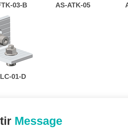
FTK-03-B
AS-ATK-05
LC-01-D
tir
Message