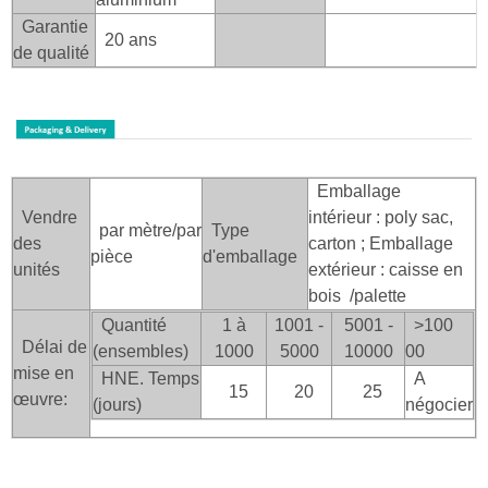
Garantie
20 ans
de qualité
Emballage
Vendre
intérieur : poly sac,
par mètre/par
Type
des
carton ; Emballage
pièce
d'emballage
unités
extérieur : caisse en
bois
/palette
Quantité
1 à
1001 -
5001 -
>100
Délai de
(ensembles)
1000
5000
10000
00
mise en
HNE. Temps
A
15
20
25
œuvre:
(jours)
négocier