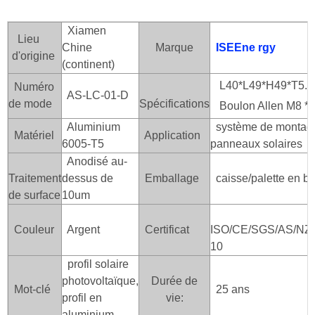
Xiamen
Lieu
Chine
Marque
ISEEne
rgy
d'origine
(continent)
L40*L49*H49*T5.
Numéro
AS-LC-01-D
de mode
Spécifications
Boulon Allen M8 * 
Aluminium
système de montage 
Matériel
Application
6005-T5
panneaux solaires
Anodisé au-
Traitement
dessus de
Emballage
caisse/palette en bo
de surface
10um
Couleur
Argent
Certificat
ISO/CE/SGS/AS/NZS
10
profil solaire
photovoltaïque,
Durée de
Mot-clé
25 ans
profil en
vie:
aluminium