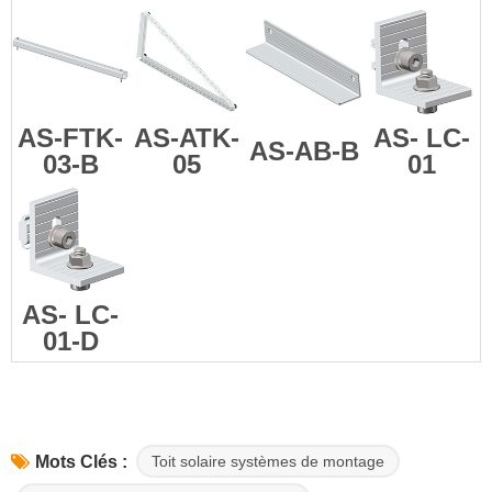
AS-FTK-
AS-ATK-
AS-
LC-
AS-AB-B
03-B
05
01
AS-
LC-
01-D
Toit solaire systèmes de montage
Mots Clés :