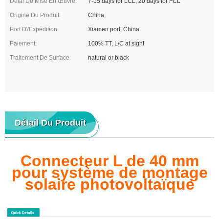
Délai De Mise En Œuvre:
7-15 days for LCL, 20 days for FCL
Origine Du Produit:
China
Port D\'expédition:
Xiamen port, China
Paiement:
100% TT, L/C at sight
Traitement De Surface:
natural or black
Détail Du Produit
Connecteur L de 40 mm
pour système de montage
solaire photovoltaïque