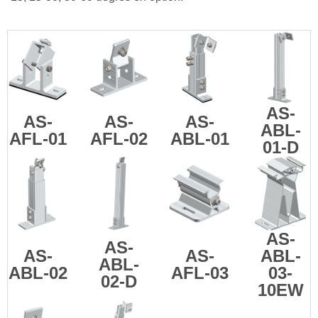
AS-
AS-
AS-
AS-
ABL-
AFL-01
AFL-02
ABL-01
01-D
AS-
AS-
AS-
AS-
ABL-
ABL-
ABL-02
AFL-03
03-
02-D
10EW