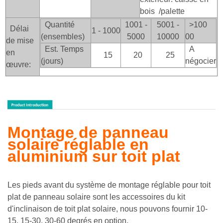
bois
/palette
Quantité
1001 -
5001 -
>100
Délai
1 - 1000
(ensembles)
5000
10000
00
de mise
Est. Temps
A
en
15
20
25
(jours)
négocier
œuvre:
Montage de panneau
solaire réglable en
aluminium sur toit plat
Les pieds avant du système de montage réglable pour toit
plat de panneau solaire sont les accessoires du kit
d'inclinaison de toit plat solaire, nous pouvons fournir 10-
15, 15-30, 30-60 degrés en option.