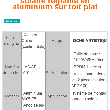
solaire réglable en
aluminium sur toit plat
Xiamen
Lieu
Chine
Marque
SIGNE ARTISTIQUE
d'origine
(continentale)
Taille de base :
L105*W59*H40mm
Numéro
AS-AFL-
EPDM 1 pièces
de mode
A01
Spécifications
Vis autotaraudeuse
vis 2 pièces/boulon d
M12*100
Aluminium
système de montage d
Matériel
Application
6005-T5
panneau solaire
Anodisé au-