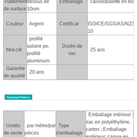
Traitement
dessus de
Emballage
caisse/palette en boi
de surface
10um
Couleur
Argent
Certificat
ISO/CE/SGS/AS/NZS/
10
profilé
solaire pv,
Durée de
Mot-clé
25 ans
profilé
vie:
aluminium
Garantie
20 ans
de qualité
Emballage intérieur :
sac en polyéthylène,
Unités
par mètre/par
Type
carton ; Emballage
de vente
pièces
d'emballage
extérieur: caisse en