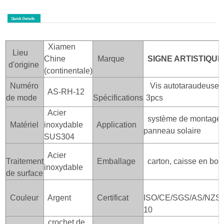
Xiamen
Lieu
Chine
Marque
SIGNE ARTISTIQUE
d'origine
(continentale)
Numéro
Vis autotaraudeuse 
AS-RH-12
de mode
Spécifications
3pcs
Acier
système de montage d
Matériel
inoxydable
Application
panneau solaire
SUS304
Acier
Traitement
Emballage
carton, caisse en boi
inoxydable
de surface
Couleur
Argent
Certificat
ISO/CE/SGS/AS/NZS/
10
crochet de