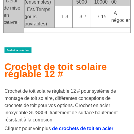
Délai
(ensembles)
5000
10000
00
de mise
Est. Temps
A
en
(jours
1-3
3-7
7-15
négocier
œuvre:
ouvrables)
Crochet de toit solaire
réglable 12 #
Crochet de toit solaire réglable 12 # pour système de
montage de toit solaire, différentes conceptions de
crochets de toit pour vos options. Crochet en acier
inoxydable
SUS304, traitement de surface hautement
résistant à la corrosion.
Cliquez pour voir plus
de crochets de toit en acier