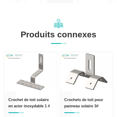
Produits connexes
solaire
Crochets de toit pour
Crochet de toit en 
able 1 #
panneau solaire 3#
solaire 4#