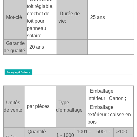
toit réglable,
crochet de
Durée de
Mot-clé
25 ans
toit pour
vie:
panneau
solaire
Garantie
20 ans
de qualité
Emballage
intérieur : Carton ;
Unités
Type
par pièces
Emballage
de vente
d'emballage
extérieur : caisse en
bois
Quantité
1001 -
5001 -
>100
1 - 1000