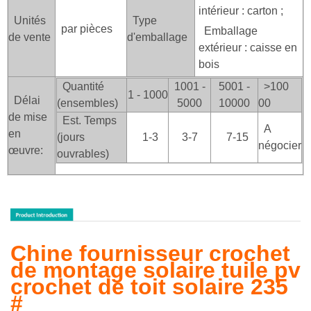
intérieur : carton ;
Unités
Type
par pièces
Emballage
de vente
d'emballage
extérieur : caisse en
bois
Quantité
1001 -
5001 -
>100
1 - 1000
Délai
(ensembles)
5000
10000
00
de mise
Est. Temps
A
en
(jours
1-3
3-7
7-15
négocier
œuvre:
ouvrables)
Chine fournisseur crochet
de montage solaire tuile pv
crochet de toit solaire 235
#