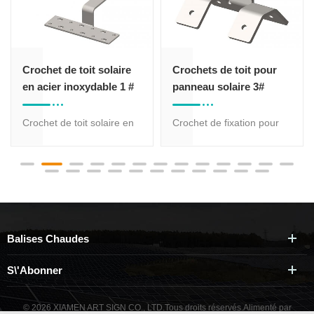
Crochet de toit solaire
Crochets de toit pour
en acier inoxydable 1 #
panneau solaire 3#
Crochet de toit solaire en
Crochet de fixation pour
acier inoxydable 1 # pour
tuile solaire AS-RH-03.
montage solaire sur toit de
Différents modèles de
tuiles, différentes
crochets de toit
conceptions de crochets
disponibles. Crochet en
de toit pour vos options.
acier inoxydable SUS304,
Crochet en acier
traité anticorrosion.
Balises Chaudes
inoxydable SUS304,
traitement de surface
S\'abonner
hautement résistant à la
corrosion.
© 2026 XIAMEN ART SIGN CO., LTD.Tous droits réservés.
Alimenté par