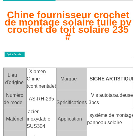
Chine fournisseur crochet
de montage solaire tuile pv
crochet de toit solaire 235
#
Xiamen
Lieu
Chine
Marque
SIGNE ARTISTIQUE
d'origine
(continentale)
Numéro
Vis autotaraudeuse 
AS-RH-235
de mode
Spécifications
3pcs
acier
système de montage d
Matériel
inoxydable
Application
panneau solaire
SUS304