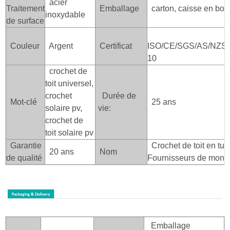
acier
Traitement
Emballage
carton, caisse en boi
inoxydable
de surface
Couleur
Argent
Certificat
ISO/CE/SGS/AS/NZS/
10
crochet de
toit universel,
crochet
Durée de
Mot-clé
25 ans
solaire pv,
vie:
crochet de
toit solaire pv
Garantie
Crochet de toit en tuil
20 ans
Nom
de qualité
Fournisseurs de monta
Emballage