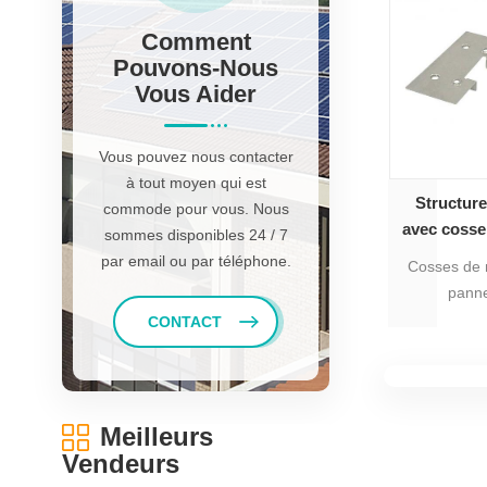
principalem
support
Comment
pann
Pouvons-Nous
Vous Aider
Vous pouvez nous contacter
à tout moyen qui est
Structure
commode pour vous. Nous
avec cosse 
sommes disponibles 24 / 7
pour mo
par email ou par téléphone.
Cosses de m
panne
photovolta
CONTACT
de mon
Meilleurs
Vendeurs