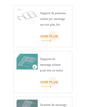
Support de panneau
solaire pv, montage
sur toit plat, kit
triangulaire de
poutre en U
VOIR PLUS
Supports de
montage solaire
pour toit en tuiles
inclinées
VOIR PLUS
Système de montage