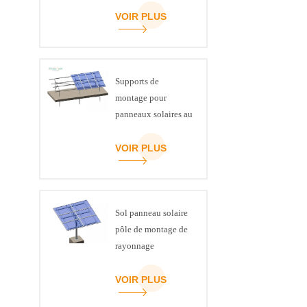
VOIR PLUS
Supports de
montage pour
panneaux solaires au
sol en acier, canal C
ART SIGN
VOIR PLUS
Sol panneau solaire
pôle de montage de
rayonnage
VOIR PLUS