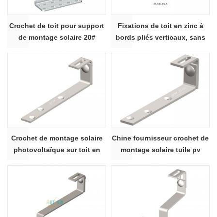
Crochet de toit pour support
Fixations de toit en zinc à
de montage solaire 20#
bords pliés verticaux, sans
perçage, pour système de
montage de toit solaire en
métal | ART SIGN
Crochet de montage solaire
Chine fournisseur crochet de
photovoltaïque sur toit en
montage solaire tuile pv
ardoise SUS304 260#
crochet de toit solaire 235 #