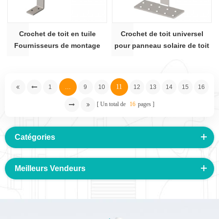
Crochet de toit en tuile
Crochet de toit universel
Fournisseurs de montage
pour panneau solaire de toit
solaire 18 #
14 #
...
11
1
9
10
12
13
14
15
16
Un total de
16
pages
Catégories
Meilleurs Vendeurs