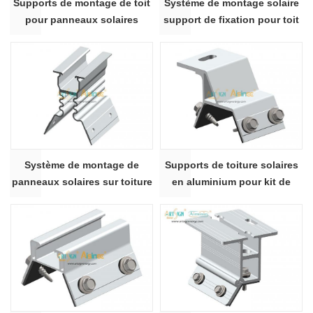
Supports de montage de toit
Système de montage solaire
pour panneaux solaires
support de fixation pour toit
en tuiles 32# |Signe artistique
Système de montage de
Supports de toiture solaires
panneaux solaires sur toiture
en aluminium pour kit de
avec support de fixation
montage photovoltaïque sur
traversant 28# | ART SIGN
toiture métallique | ART SIGN