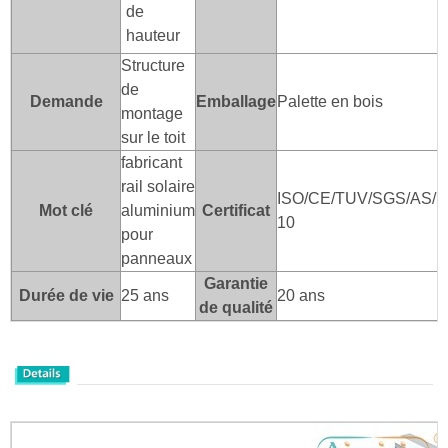
de
hauteur
Structure
de
Demande
Emballage
Palette en bois
montage
sur le toit
fabricant
rail solaire
ISO/CE/TUV/SGS/AS/N
Mot clé
aluminium
Certificat
10
pour
panneaux
Garantie
Durée de vie
25 ans
20 ans
de qualité