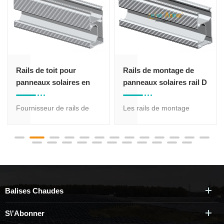
Rails de toit pour
Rails de montage de
panneaux solaires en
panneaux solaires rail D
aluminium Rail D 01A#
01B#
Fournisseur de rails de
Les rails de montage
montage de modules
solaires sont disponibles
solaires photovoltaïques
en finitions usinées et
qui convient le mieux au
anodisées.
montage sur le toit de
panneaux solaires tout en
proposant différentes
Balises Chaudes
tailles de profil en option,
différentes tailles de rail en
S\'abonner
aluminium conviennent à