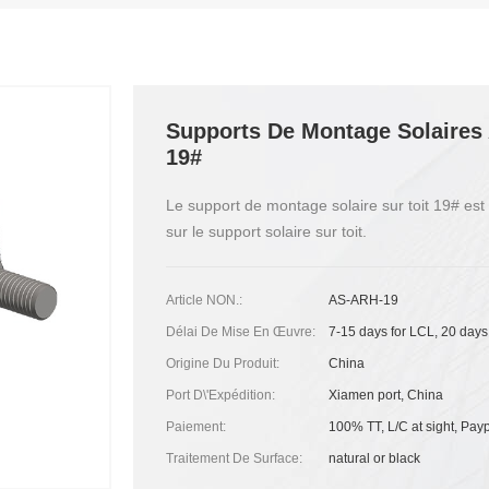
Supports De Montage Solaires 
19#
Le support de montage solaire sur toit 19# est 
sur le support solaire sur toit.
Article NON.:
AS-ARH-19
Délai De Mise En Œuvre:
7-15 days for LCL, 20 days
Origine Du Produit:
China
Port D\'expédition:
Xiamen port, China
Paiement:
100% TT, L/C at sight, Pay
Traitement De Surface:
natural or black