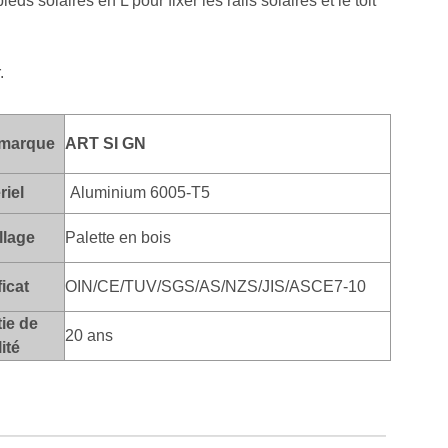
 solaires en L pour fixer les rails solaires et le toit
.
marque
ART SI
GN
riel
Aluminium 6005-T5
lage
Palette en bois
ficat
OIN/CE/TUV/SGS/AS/NZS/JIS/ASCE7-10
ie de
20 ans
ité