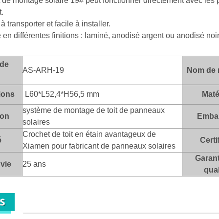
de montage solaire 19# peut fonctionner directement avec les pieds
.
à transporter et facile à installer.
en différentes finitions : laminé, anodisé argent ou anodisé noir
de
AS-ARH-19
Nom de 
ions
L60*L52,4*H56,5 mm
Maté
système de montage de toit de panneaux
ion
Embal
solaires
Crochet de toit en étain avantageux de
é
Certi
Xiamen pour fabricant de panneaux solaires
Garant
vie
25 ans
qual