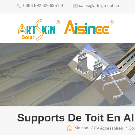
0086 592 6266951 0
sales@artsign.net.cn
Supports De Toit En A
/
/
Maison
PV Accessoires
Con