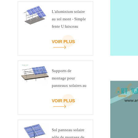
L'aluminium solaire
au sol mont - Simple
fente U faisceau
VOIR PLUS
Supports de
montage pour
panneaux solaires au
sol en acier, canal C
ART SIGN
VOIR PLUS
Sol panneau solaire
pôle de montage de