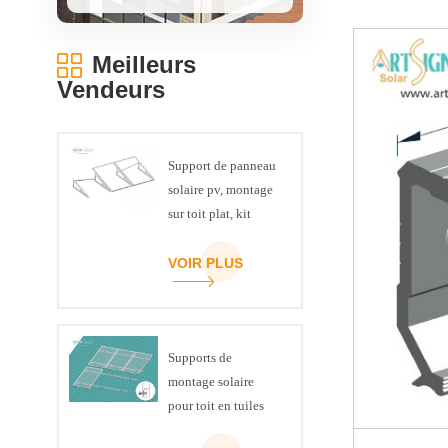
Meilleurs
Vendeurs
Support de panneau
solaire pv, montage
sur toit plat, kit
triangulaire de
poutre en U
VOIR PLUS
Supports de
montage solaire
pour toit en tuiles
inclinées